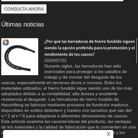
Últimas noticias
¿Por qué las herraduras de hierro fundido siguen
siendo la opción preferida para la protección y el
rendimiento de los cascos?
2026/07/22
,
Durante siglos, las herraduras han sido
esenciales para proteger a los caballos de
trabajo y de montar del desgaste de los
e
cascos, especialmente en terrenos duros o rocosos. Entre los
materiales utilizados, el hierro fundido sigue siendo uno de los más
adoptados debido a su rentabilidad, alta dureza y excelente
resistencia al desgaste. Las herraduras de hierro fundido de
Haozhifeng se fabrican mediante procesos de fundición maduros,
disponibles en estilos delantero y trasero con tamaños que van del
n.º 2 al n.º 8 para adaptarse a diferentes dimensiones de cascos.
Este artículo examina las características del producto, las ventajas
de los materiales y la calidad de fabricación que lo convierten en una
opción confiable para el cuidado de equinos, la agricultura y los
X
deportes ecuestres.