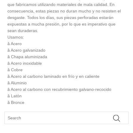
que fabricamos utilizando materiales de mala calidad. En
consecuencia, estas piezas no duran mucho y no resisten el
desgaste. Todos los días, sus piezas perforadas estarán
expuestas a mucha presión, por lo que es imperativo que
sean duraderas.
Usamos:
â Acero
â Acero galvanizado
â Chapa aluminizada
â Acero inoxidable
â Cobre
â Acero al carbono laminado en frío y en caliente
â Aluminio
â Acero al carbono con recubrimiento galvano-recocido
â Latón
â Bronce